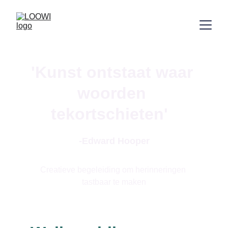
'Kunst ontstaat waar 
woorden 
tekortschieten'  
-Edward Hooper
Creatieve begeleiding om herinneringen 
tastbaar te maken