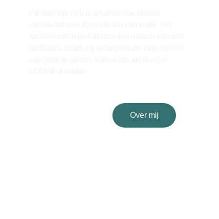
Persoonlijk heb ik ervaren hoe helend 
creativiteit kan zijn in tijden van rouw. Het 
werken met mijn handen, het maken van iets 
tastbaars, heeft mij geholpen om mijn verlies 
een plek te geven. Vanuit die ervaring is 
LOOWI ontstaan.
Over mij