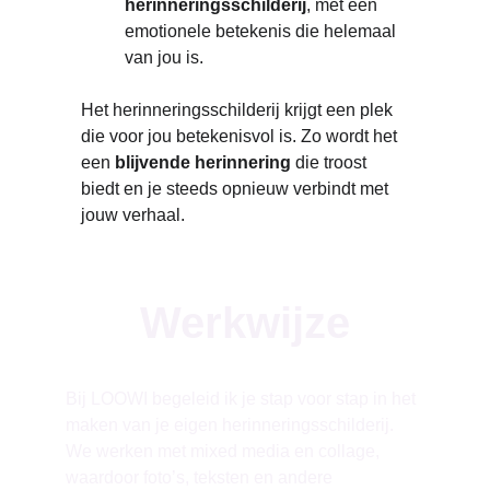
herinneringsschilderij
, met een 
emotionele betekenis die helemaal 
van jou is.
Het herinneringsschilderij krijgt een plek 
die voor jou betekenisvol is. Zo wordt het 
een 
blijvende herinnering
 die troost 
biedt en je steeds opnieuw verbindt met 
jouw verhaal.
Werkwijze
Bij LOOWI begeleid ik je stap voor stap in het 
maken van je eigen herinneringsschilderij. 
We werken met mixed media en collage, 
waardoor foto’s, teksten en andere 