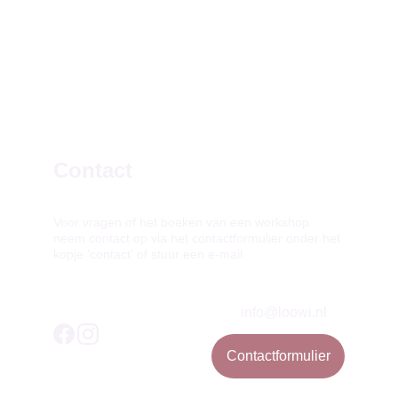
Contact
Voor vragen of het boeken van een workshop 
neem contact op via het contactformulier onder het 
kopje 'contact' of stuur een e-mail.
info@loowi.nl
Contactformulier