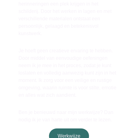
herinneringen een plek krijgen in het 
schilderij. Door het werken in lagen en met 
verschillende materialen ontstaat een 
persoonlijk, gelaagd en betekenisvol 
kunstwerk.
Je hoeft geen creatieve ervaring te hebben. 
Door middel van eenvoudige oefeningen 
neem ik je mee in het proces, zodat je kunt 
loslaten en volledig aanwezig kunt zijn in het 
moment. Ik zorg voor een veilige en rustige 
omgeving, waarin ruimte is voor stilte, emotie 
en alles wat zich aandient. 
Ben je benieuwd naar mijn werkwijze? Dan 
nodig ik je van harte uit om verder te lezen.
Werkwijze